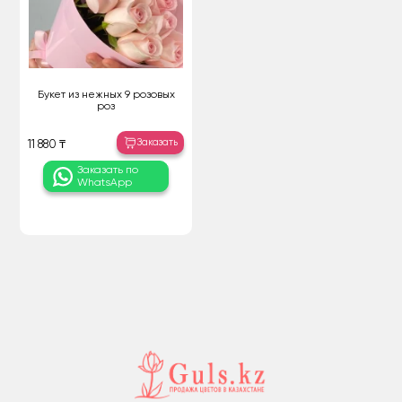
Букет из нежных 9 розовых
роз
Заказать
11 880 ₸
Заказать по
WhatsApp