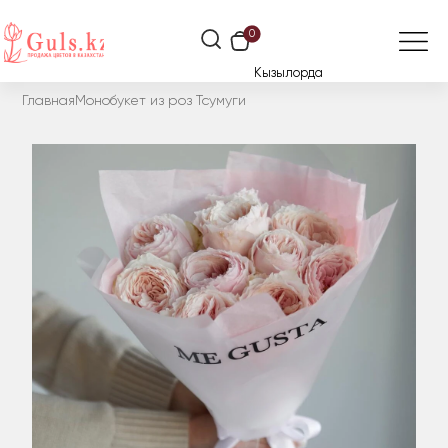
0
Кызылорда
Главная
Монобукет из роз Тсумуги