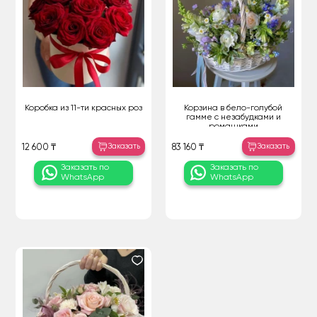
Коробка из 11-ти красных роз
Корзина в бело-голубой
гамме с незабудками и
ромашками
Заказать
Заказать
12 600 ₸
83 160 ₸
Заказать по
Заказать по
WhatsApp
WhatsApp