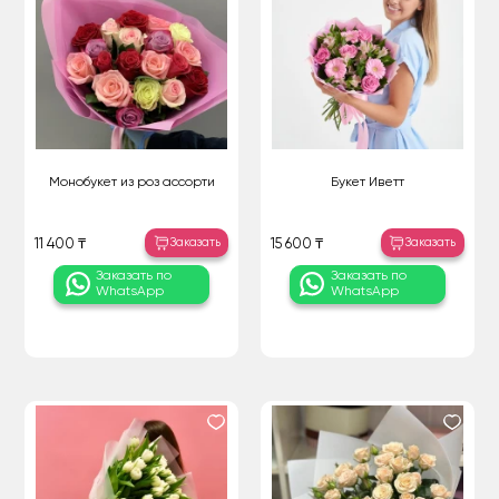
Монобукет из роз ассорти
Букет Иветт
Заказать
Заказать
11 400 ₸
15 600 ₸
Заказать по
Заказать по
WhatsApp
WhatsApp