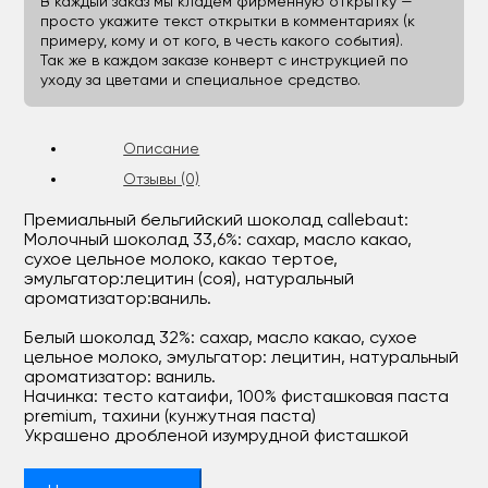
В каждый заказ мы кладём фирменную открытку —
просто укажите текст открытки в комментариях (к
примеру, кому и от кого, в честь какого события).
Так же в каждом заказе конверт с инструкцией по
уходу за цветами и специальное средство.
Описание
Отзывы (0)
Премиальный бельгийский шоколад callebaut:
Молочный шоколад 33,6%: сахар, масло какао,
сухое цельное молоко, какао тертое,
эмульгатор:лецитин (соя), натуральный
ароматизатор:ваниль.
Белый шоколад 32%: сахар, масло какао, сухое
цельное молоко, эмульгатор: лецитин, натуральный
ароматизатор: ваниль.
Начинка: тесто катаифи, 100% фисташковая паста
premium, тахини (кунжутная паста)
Украшено дробленой изумрудной фисташкой